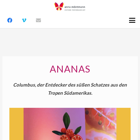
ANANAS
Columbus, der Entdecker des süßen Schatzes aus den
Tropen Südamerikas.
Beste Zutat zum weißen Rum für eine herrliche Pina
Colada.
Ananas, die Königin der Südfrüchte!