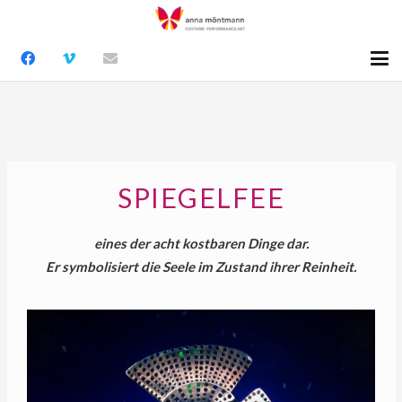
SPIEGELFEE
Er symbolisiert die Seele im Zustand ihrer Reinheit.
In Japan gilt er als Symbol der Sonnengöttin und zeigt
sich
als blütenkelchförmiger Metall-Spiegel in
shintoistischen Tempeln.
Im chinesischen Buddhismus stellt der Spiegel
eines der acht kostbaren Dinge dar.